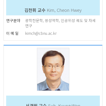
김천휘 교수
Kim, Cheon Hwey
연구분야
광학천문학, 쌍성역학, 인공위성 궤도 및 자세
연구
이 메 일
kimch@cbnu.ac.kr
서경원 교수
Suh, Kyung-Won