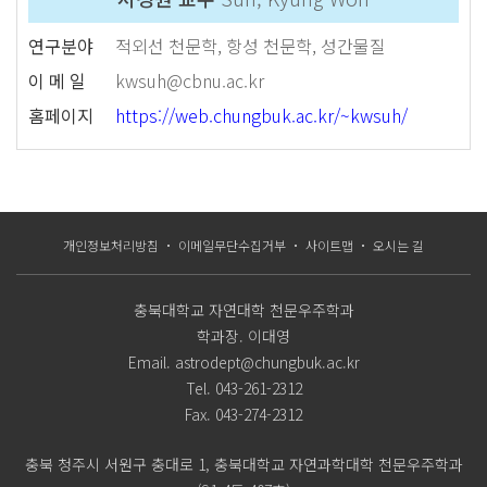
연구분야
적외선 천문학, 항성 천문학, 성간물질
이 메 일
kwsuh@cbnu.ac.kr
홈페이지
https://web.chungbuk.ac.kr/~kwsuh/
개인정보처리방침
이메일무단수집거부
사이트맵
오시는 길
충북대학교 자연대학 천문우주학과
학과장.
이대영
Email.
astrodept@chungbuk.ac.kr
Tel.
043-261-2312
Fax.
043-274-2312
충북 청주시 서원구 충대로 1, 충북대학교 자연과학대학 천문우주학과