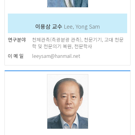
이용삼 교수
Lee, Yong Sam
연구분야
천체관측(측광분광 관측), 천문기기, 고대 천문
학 및 천문의기 복원, 천문학사
이 메 일
leeysam@hanmail.net